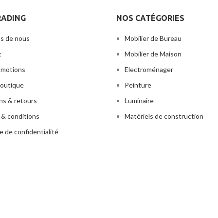
A LACUS BIBENDUM PULVINAR
RADING
NOS CATÉGORIES
s de nous
Mobilier de Bureau
t
Mobilier de Maison
omotions
Electroménager
outique
Peinture
ons & retours
Luminaire
& conditions
Matériels de construction
e de confidentialité