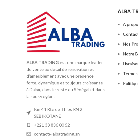
NETUS EU MOLLIS HAC DIGNIS
ALBA T
A propo
Contac
Nos Pr
Notre B
ALBA TRADING
est une marque leader
Livrais
de vente au détail de rénovation et
Termes 
d'ameublement avec une présence
forte, dynamique et toujours croissante
Politiqu
à Dakar, dans le reste du Sénégal et dans
la sous-région.
Km 44 Rte de Thiès RN 2
SEBIKOTANE
+221 33 836 00 52
contact@albatrading.sn