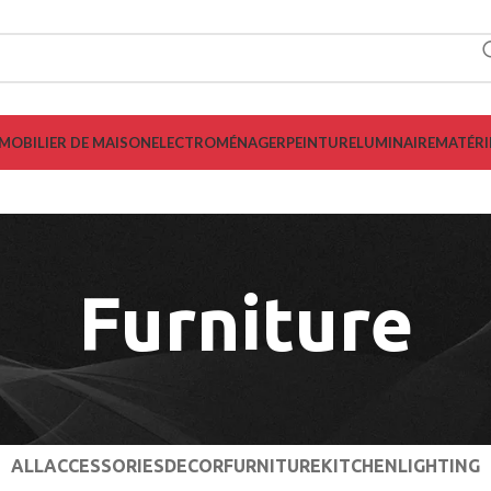
MOBILIER DE MAISON
ELECTROMÉNAGER
PEINTURE
LUMINAIRE
MATÉRI
Furniture
ALL
ACCESSORIES
DECOR
FURNITURE
KITCHEN
LIGHTING