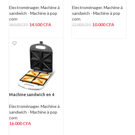
DECAKILA KETT009R
DECAKILA KEEC021W
Electroménager
,
Machine à
Electroménager
,
Machine à
sandwich - Machine à pop
sandwich - Machine à pop
corn
corn
14.500
CFA
10.000
CFA
18.500
CFA
12.000
CFA
AJOUTER AU PANIER
AJOUTER AU PANIER
Machine sandwich en 4
DECAKILA KEEC071W
Electroménager
,
Machine à
sandwich - Machine à pop
corn
16.000
CFA
AJOUTER AU PANIER