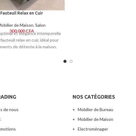
1+1+2+3
Fauteuil Relax en Cuir
obilier de Maison
,
Salon
300.000
CFA
optimal et élégance intemporelle
fauteuil relax en cuir, idéal pour
ments de détente à la maison.
RADING
NOS CATÉGORIES
s de nous
Mobilier de Bureau
t
Mobilier de Maison
omotions
Electroménager