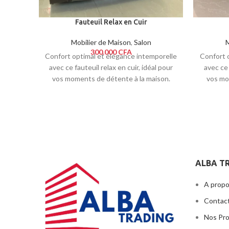
Fauteuil Relax en Cuir
Mobilier de Maison
,
Salon
M
300.000
CFA
Confort optimal et élégance intemporelle
Confort 
avec ce fauteuil relax en cuir, idéal pour
avec ce 
vos moments de détente à la maison.
vos mo
ALBA T
A propo
Contac
Nos Pr