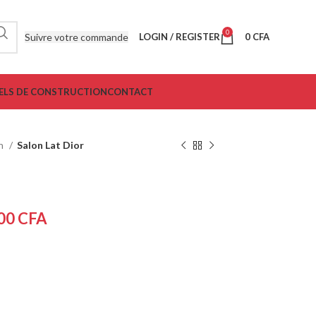
0
Suivre votre commande
LOGIN / REGISTER
0
CFA
ELS DE CONSTRUCTION
CONTACT
on
Salon Lat Dior
000
CFA