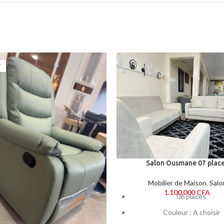
T
Salon Ousmane 07 plac
Mobilier de Maison
,
Salo
1.100.000
CFA
06 places
Couleur : A choisir