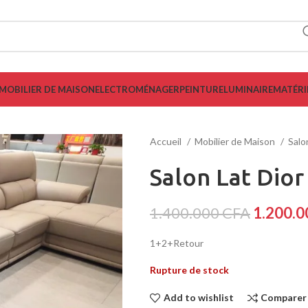
MOBILIER DE MAISON
ELECTROMÉNAGER
PEINTURE
LUMINAIRE
MATÉRI
Accueil
Mobilier de Maison
Sal
Salon Lat Dior
1.400.000
CFA
1.200.
1+2+Retour
Rupture de stock
Add to wishlist
Comparer