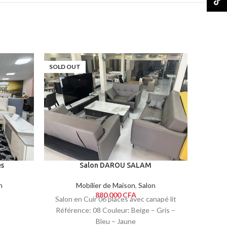
TikTo
SOLD OUT
-57%
SOLD O
es
Salon DAROU SALAM
n
Mobilier de Maison
,
Salon
880.000
CFA
Référe
Salon en Cuir 06 places avec canapé lit
Faisc
Référence: 08 Couleur: Beige – Gris –
Bleu – Jaune