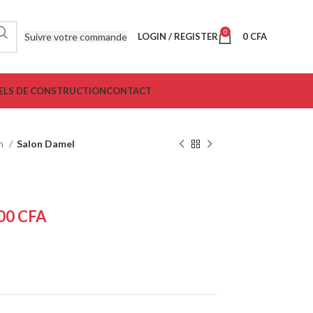
0
Suivre votre commande
LOGIN / REGISTER
0
CFA
ELS DE CONSTRUCTION
CONTACT
on
Salon Damel
000
CFA