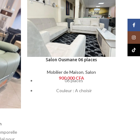
SOLD O
Face
Insta
TikTo
Salon Ousmane 06 places
Mobilier de Maison
,
Salon
900.000
CFA
Référe
06 places
Faisc
Couleur : A choisir
1+2+3
n
emporelle
déal pour