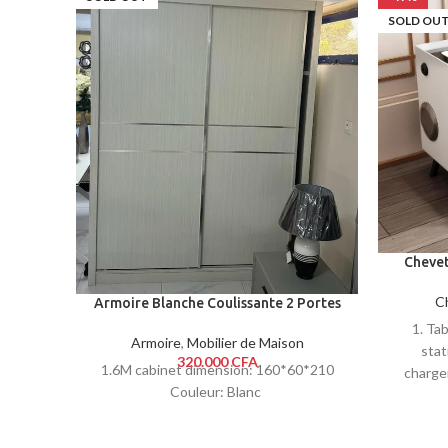
SOLD OU
Chevet
sans fil
LED 2
C
Armoire Blanche Coulissante 2 Portes
1. Tab
Armoire
,
Mobilier de Maison
stat
320.000
CFA
1.6M cabinet dimension: 160*60*210
charge
Couleur: Blanc
allumer 
pas éblo
aucun s