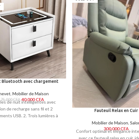
T
 Bluetooth avec chargement
 Table de chargeur USB Lumières
 tiroirs de rangement Blanc
hevet
,
Mobilier de Maison
40.000
CFA
75.000
CFA
les de nuit intelligentes avec
ion de recharge sans fil et 2
Fauteuil Relax en Cuir
ments USB. 2. Trois lumières à
au toucher, la lumière LED n'est
Mobilier de Maison
,
Salo
300.000
CFA
uissante, levez-vous la nuit sans
Confort optimal et élégance int
ouci. 3. Les tables de nuit avec
avec ce fauteuil relax en cuir, i