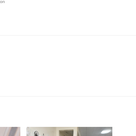
lon
-57%