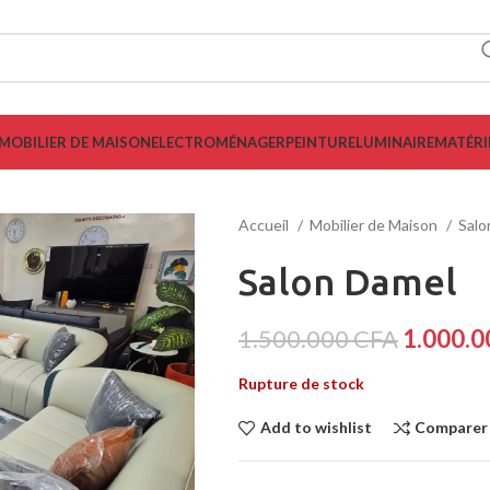
MOBILIER DE MAISON
ELECTROMÉNAGER
PEINTURE
LUMINAIRE
MATÉRI
Accueil
Mobilier de Maison
Sal
Salon Damel
1.500.000
CFA
1.000.
Rupture de stock
Add to wishlist
Comparer