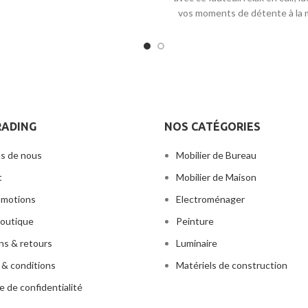
rleur Bluetooth permettent des
vos moments de détente à la 
ns rapides et des appels haute
nition, rendant l'écoute plus
ble. 4. Bureau en verre trempé,
stant aux rayures et facile à
enir. 5. Tables de chevet pour
 coucher, design humanisé. Il y a
cteur sur cette table d'appoint,
RADING
NOS CATÉGORIES
'avez pas à vous soucier que le
e ou le réveil glisse vers le sol.
s de nous
Mobilier de Bureau
t
Mobilier de Maison
omotions
Electroménager
outique
Peinture
ons & retours
Luminaire
& conditions
Matériels de construction
e de confidentialité