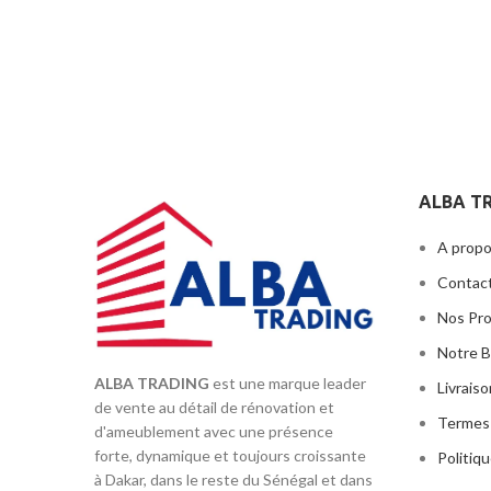
haut-pa
connexio
défi
conforta
rési
entret
chambre à
un défle
ALBA T
vous n
smartphon
A propo
Contac
Nos Pr
Notre B
ALBA TRADING
est une marque leader
Livrais
de vente au détail de rénovation et
Termes 
d'ameublement avec une présence
forte, dynamique et toujours croissante
Politiqu
à Dakar, dans le reste du Sénégal et dans