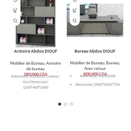
Armoire Abdou DIOUF
Bureau Abdou DIOUF
CENTRE
Mobilier de Bureau
,
Bureau
,
Mobilier de Bureau
,
Armoire
Avec retour
de bureau
800.000
CFA
280.000
CFA
Référence: YD301D28
Référence:YD300S12 Couleur:
Gris Dimension:
Dimension: 2800*2000*750
1200*400*2000