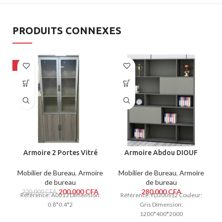
PRODUITS CONNEXES
-9%
Armoire 2 Portes Vitré
Armoire Abdou DIOUF
Beige
CENTRE
Mobilier de Bureau
,
Armoire
Mobilier de Bureau
,
Armoire
de bureau
de bureau
200.000
CFA
280.000
CFA
220.000
CFA
Référence: A0013 Dimension:
Référence:YD300S12 Couleur:
R
0.8*0.4*2
Gris Dimension:
1200*400*2000