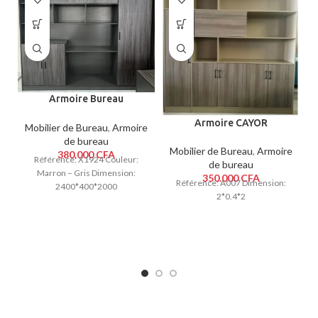
Armoire Bureau
MANDELA
Armoire CAYOR
Mobilier de Bureau
,
Armoire
de bureau
Mobilier de Bureau
,
Armoire
380.000
CFA
Référence: X1924 Couleur:
de bureau
Marron – Gris Dimension:
350.000
CFA
Référence: A007 Dimension:
2400*400*2000
2*0.4*2