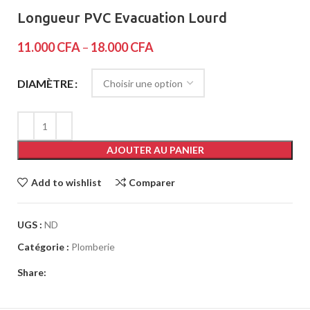
Longueur PVC Evacuation Lourd
11.000
CFA
–
18.000
CFA
DIAMÈTRE
AJOUTER AU PANIER
Add to wishlist
Comparer
UGS :
ND
Catégorie :
Plomberie
Share: