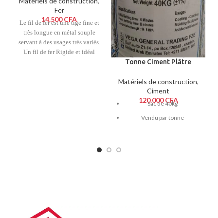
Matériels de construction
,
Fer
14.500
CFA
Le fil de fer est une tige fine et
très longue en métal souple
servant à des usages très variés.
Un fil de fer Rigide et idéal
Tonne Ciment Plâtre
pour vos créations.
SUPER DECOR de 40kg
Matériels de construction
,
Ciment
120.000
CFA
Sac de 40kg
Vendu par tonne