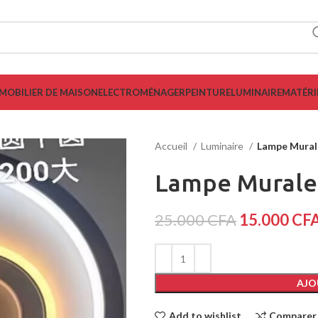
MOBILIER DE MAISON
ELECTROMÉNAGER
PEINTURE
LUMINAIRE
MATÉRI
Accueil
Luminaire
Lampe Mural
Lampe Murale
25.000
CFA
15.000
CF
AJO
Add to wishlist
Comparer