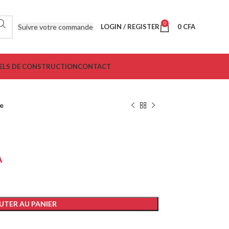
0
Suivre votre commande
LOGIN / REGISTER
0
CFA
ELS DE CONSTRUCTION
CONTACT
e
A
UTER AU PANIER