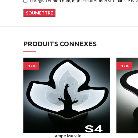
Enregistrer mon nom, mon e-mail et mon site dans le na
PRODUITS CONNEXES
-17%
-17%
Lampe Murale