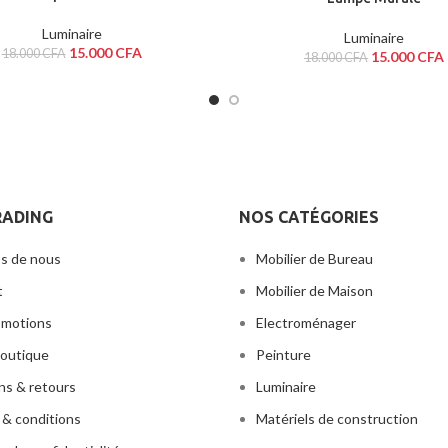
Luminaire
Luminaire
15.000
CFA
18.000
CFA
15.000
CFA
18.000
CFA
RADING
NOS CATÉGORIES
s de nous
Mobilier de Bureau
t
Mobilier de Maison
omotions
Electroménager
outique
Peinture
ons & retours
Luminaire
& conditions
Matériels de construction