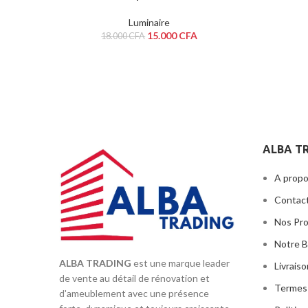
Luminaire
15.000
CFA
18.000
CFA
ALBA T
A propo
Contac
Nos Pr
Notre B
ALBA TRADING
est une marque leader
Livrais
de vente au détail de rénovation et
Termes 
d'ameublement avec une présence