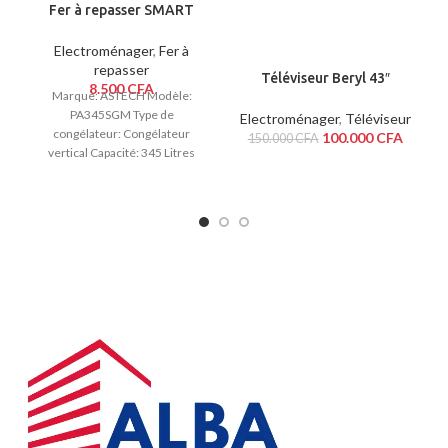
Fer à repasser SMART
STF2068
Electroménager
,
Fer à
repasser
Téléviseur Beryl 43″
8.500
CFA
Marque: ASTECH Modèle:
Digital
PA345SGM Type de
C
Electroménager
,
Téléviseur
congélateur: Congélateur
100.000
CFA
150.000
CFA
vertical Capacité: 345 Litres
Controle thermal du thermostat
Nombre de portes: 1