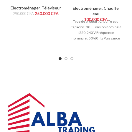
WHT30M2 30L
Electroménager
,
Téléviseur
Electroménager
,
Chauffe
250.000
CFA
eau
290.000
CFA
100.000
CFA
Type de produit : Chauffe eau
Capacité : 30 L Tension nominale
: 220-240 V Fréquence
nominale : 50/60 Hz Puissance
nominale : 1 500 W
Température de l'eau réglable :
30 - 75 degrés Pression
nominale : 0,75 MPa Degré
d'épreuve de l'eau : IPX4Cuve
d'émail Isolation en
polyuréthane haute densité
Élément chauffant en acier
inoxydable