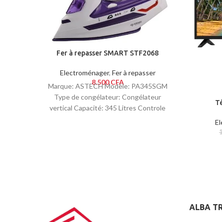
Fer à repasser SMART STF2068
Electroménager
,
Fer à repasser
8.500
CFA
Marque: ASTECH Modèle: PA345SGM
Type de congélateur: Congélateur
Té
vertical Capacité: 345 Litres Controle
thermal du thermostat Nombre de
E
portes: 1
ALBA T