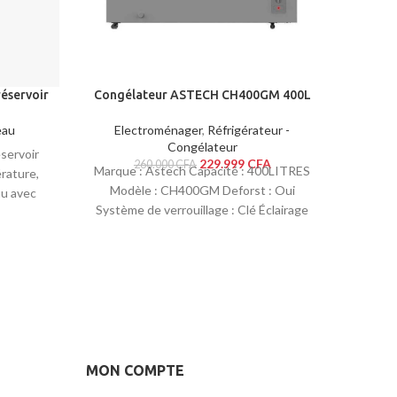
éservoir
Congélateur ASTECH CH400GM 400L
eau
Electroménager
,
Réfrigérateur -
Congélateur
servoir
229.999
CFA
260.000
CFA
Marque : Astech Capacité : 400LITRES
rature,
Modèle : CH400GM Deforst : Oui
au avec
Système de verrouillage : Clé Éclairage
ommation
intérieur :
 avec un
 que le
cupe pas
MON COMPTE