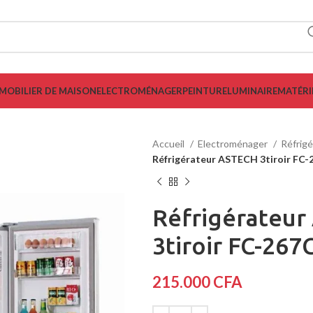
MOBILIER DE MAISON
ELECTROMÉNAGER
PEINTURE
LUMINAIRE
MATÉRI
Accueil
Electroménager
Réfrig
Réfrigérateur ASTECH 3tiroir F
Réfrigérateu
3tiroir FC-26
215.000
CFA