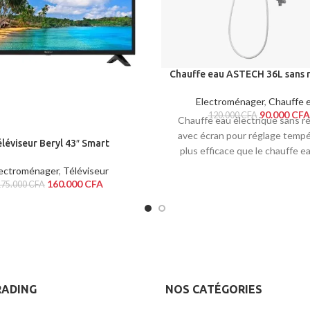
Chauffe eau ASTECH 36L sans r
Electroménager
,
Chauffe 
90.000
CFA
120.000
CFA
Chauffe eau électrique sans ré
avec écran pour réglage tempé
léviseur Beryl 43″ Smart
plus efficace que le chauffe e
réservoir, avec une basse cons
lectroménager
,
Téléviseur
d’énergie. Efficace et garantie
160.000
CFA
175.000
CFA
rendement à 80% plus efficace
chauffe eau à réservoir et n’oc
d’espace.
RADING
NOS CATÉGORIES