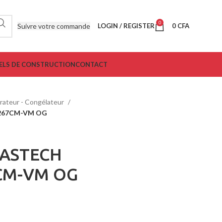
0
Suivre votre commande
LOGIN / REGISTER
0
CFA
ELS DE CONSTRUCTION
CONTACT
érateur - Congélateur
C-267CM-VM OG
r ASTECH
7CM-VM OG