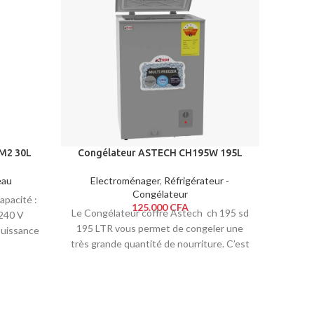
M2 30L
Congélateur ASTECH CH195W 195L
Cong
eau
Electroménager
,
Réfrigérateur -
El
Congélateur
apacité :
125.000
CFA
Le Congélateur coffre Astech ch 195 sd
Le 
-240 V
195 LTR vous permet de congeler une
CH30
Puissance
très grande quantité de nourriture. C’est
fiable 
 de l'eau
ssion
reuve de
tion en
Élément