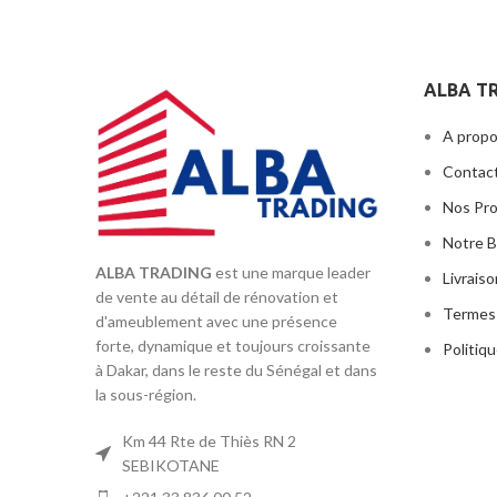
ALBA T
A propo
Contac
Nos Pr
Notre B
ALBA TRADING
est une marque leader
Livrais
de vente au détail de rénovation et
Termes 
d'ameublement avec une présence
forte, dynamique et toujours croissante
Politiqu
à Dakar, dans le reste du Sénégal et dans
la sous-région.
Km 44 Rte de Thiès RN 2
SEBIKOTANE