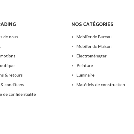
chauffant en acier inoxyda
RADING
NOS CATÉGORIES
s de nous
Mobilier de Bureau
t
Mobilier de Maison
omotions
Electroménager
outique
Peinture
ons & retours
Luminaire
& conditions
Matériels de construction
e de confidentialité