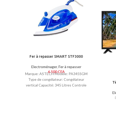
Fer à repasser SMART STF3000
Electroménager
,
Fer à repasser
6.500
CFA
Marque: ASTECH Modèle: PA345SGM
Type de congélateur: Congélateur
Té
vertical Capacité: 345 Litres Controle
thermal du thermostat Nombre de
E
portes: 1