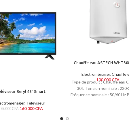
Chauffe eau ASTECH WHT30
Electroménager
,
Chauffe 
100.000
CFA
Type de produit : Chauffe eau C
30 L Tension nominale : 220
léviseur Beryl 43″ Smart
Fréquence nominale : 50/60 Hz 
nominale : 1 500 W Température
lectroménager
,
Téléviseur
réglable : 30 - 75 degrés Pre
160.000
CFA
175.000
CFA
nominale : 0,75 MPa Degré d'ép
l'eau : IPX4Cuve d'émail Isola
polyuréthane haute densité 