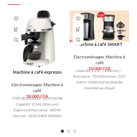
Machine à café SMART
0.6L STPE1707C
Electroménager
,
Machine à
café
10.000
CFA
Capacité:1.25L（10tasses）
Machine à café expresso
Puissance : 750 WTension : 220-
DECAKILA KECF007W
240 V~50/60 HzFonction de
Electroménager
,
Machine à
maintien au chaud
café
automatiqueProtection contre
38.000
CFA
TYPE DE MODELE : KECF007W
l’ébullition à secFonction anti-
Capacité : 0,24 L (4 tasses)
goutte 30 secondesInterrupteur
Expresso) Puissance : 800 W
Tension : 220V-240V 50/60Hz