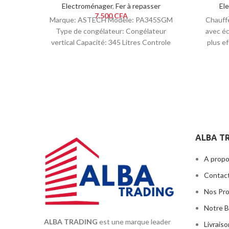
Electroménager
,
Fer à repasser
El
7.500
CFA
Marque: ASTECH Modèle: PA345SGM
Chauffe
Type de congélateur: Congélateur
avec éc
vertical Capacité: 345 Litres Controle
plus e
thermal du thermostat Nombre de
réservoi
portes: 1
d’énerg
rendem
chauffe 
ALBA T
A propo
Contac
Nos Pr
Notre B
ALBA TRADING
est une marque leader
Livrais