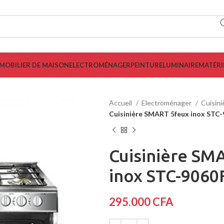
MOBILIER DE MAISON
ELECTROMÉNAGER
PEINTURE
LUMINAIRE
MATÉRI
Accueil
Electroménager
Cuisin
Cuisinière SMART 5feux inox STC
Cuisinière SM
inox STC-9060
295.000
CFA