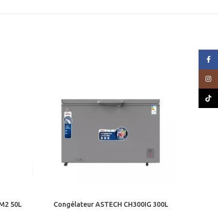
Face
HOT
Insta
TikTo
M2 50L
Congélateur ASTECH CH300IG 300L
Cong