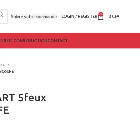
0
Suivre votre commande
LOGIN / REGISTER
0
CFA
ELS DE CONSTRUCTION
CONTACT
ière
-9060FE
ART 5feux
FE