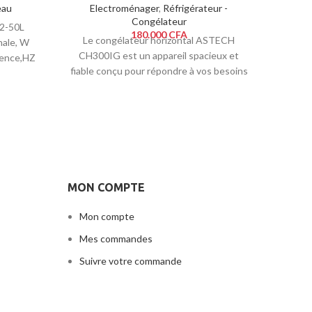
eau
Electroménager
,
Réfrigérateur -
El
Congélateur
2-50L
180.000
CFA
Le congélateur horizontal ASTECH
nale, W
CH300IG est un appareil spacieux et
uence,HZ
fiable conçu pour répondre à vos besoins
au de
de congélation. Avec
pe
MON COMPTE
Mon compte
Mes commandes
Suivre votre commande