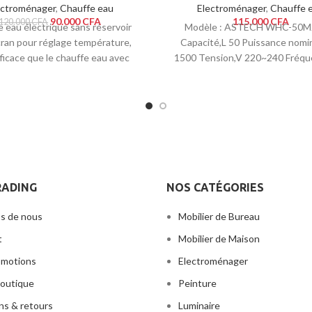
ectroménager
,
Chauffe eau
Electroménager
,
Chauffe 
90.000
CFA
115.000
CFA
120.000
CFA
 eau électrique sans réservoir
Modèle : ASTECH WHC-50M
ran pour réglage température,
Capacité,L 50 Puissance nomi
fficace que le chauffe eau avec
1500 Tension,V 220~240 Fréq
r, avec une basse consommation
50/60 Courant,A 6,52 Panne
ie. Efficace et garantie avec un
contrôle MECANIQUE Ty
ent à 80% plus efficace que le
eau à réservoir et n’occupe pas
d’espace.
RADING
NOS CATÉGORIES
s de nous
Mobilier de Bureau
t
Mobilier de Maison
omotions
Electroménager
outique
Peinture
ons & retours
Luminaire